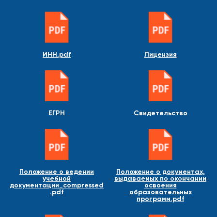
ИНН.pdf
Лицензия
ЕГРН
Свидетельство
Положение о ведении
Положение о документах,
учебной
выдаваемых по окончании
документации_compressed
освоения
.pdf
образовательных
программ.pdf