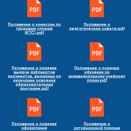
Положение о комиссии по
Положение о
трудовым спорам
педгогическом совете.pdf
(КТС).pdf
Положение о порядке
Положение о порядке
выдачи дубликатов
обучения по
документов, выданных по
индивидуальному учебному
окончании освоения
плану.pdf
образовательных
программ.pdf
Положение о порядке
Положение о
оформления
ситуационной помощи