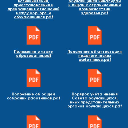
возникновения,
обучающимся инвалидам
приостановления и
и лицам с ограниченными
прекращения отношений
возможностями
между обр. орг. и
здоровья.pdf
обучающимися.pdf
Положение о языке
Положение об аттестации
образования.pdf
педагогических
работников.pdf
Положение об общем
Порядок учета мнения
собрании работников.pdf
Совета обучающихся,
иных представительных
органов обучающихся.pdf